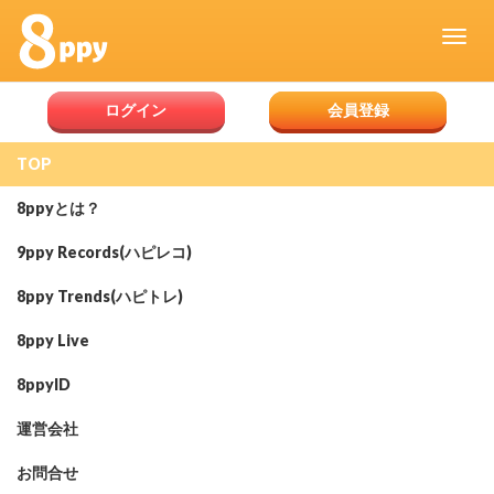
ログイン
会員登録
お問い合わせ
TOP
お名前
ふりがな
8ppyとは？
メールアドレス
9ppy Records(ハピレコ)
電話番号
8ppy Trends(ハピトレ)
お問い合わせ項目
8ppy Live
お問い合わせ内容
8ppyID
確認画面
運営会社
お問合せ